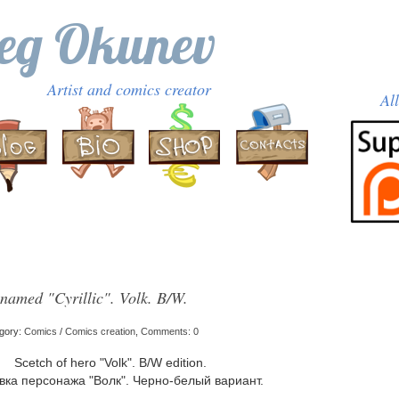
eg Okunev
Artist and comics creator
Al
 named "Cyrillic". Volk. B/W.
egory:
Comics
/
Comics creation
,
Comments: 0
Scetch of hero "Volk". B/W edition.
вка персонажа "Волк". Черно-белый вариант.